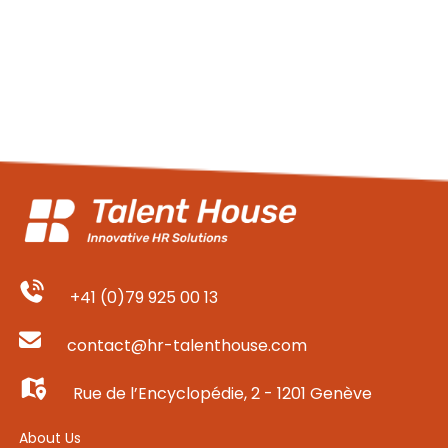
EN
FR
IT
DE
ES
+41 (0)79 925 00 13
contact@hr-talenthouse.com
PT
Rue de l’Encyclopédie, 2 - 1201 Genève
About Us