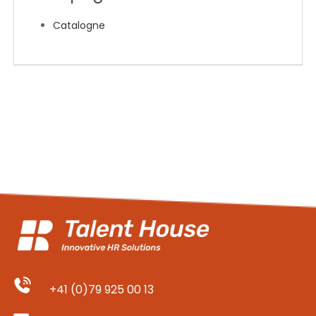
EN
Catalogne
FR
IT
DE
ES
PT
+41 (0)79 925 00 13