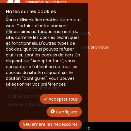
Notes sur les cookies
+41 (0)79 925 00 13
Nous utilisons des cookies sur ce site
web. Certains d'entre eux sont
nécessaires au fonctionnement du
contact@hr-talenthouse.com
site, comme les cookies techniques
et fonctionnels. D'autres types de
Rue de l’Encyclopédie, 2 - 1201 Genève
cookies, que vous pouvez refuser
d'utiliser, sont les cookies de tiers. En
About Us
cliquant sur "Accepter tous", vous
consentez à l'utilisation de tous les
Our Team
cookies du site. En cliquant sur le
Contact us
bouton "Configurer", vous pouvez
sélectionner vos préférences.
Politique de confidentialité
Politique de cookies
Accepter tous
Terms & Conditions
Configurer
Seulement les nécessaires
©
2026 HR Talent House