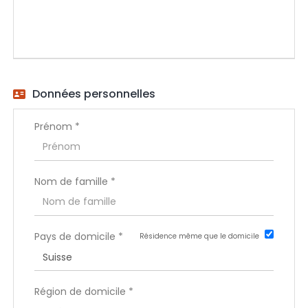
EN
FR
Données personnelles
IT
Prénom *
DE
Nom de famille *
ES
Pays de domicile *
Résidence même que le domicile
PT
Région de domicile *