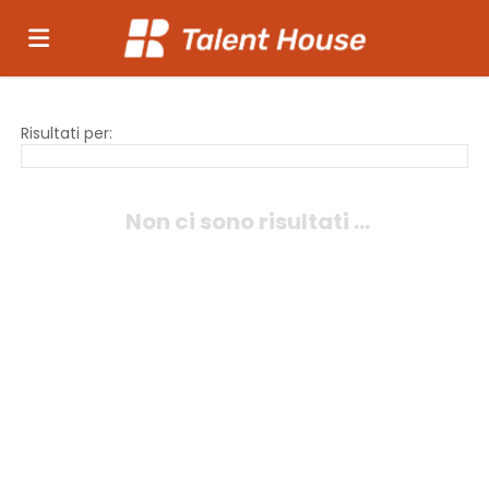
Home
Risultati per:
Offerte
Non ci sono risultati ...
di
Carica
lavoro
il
Login
CV
Lingua