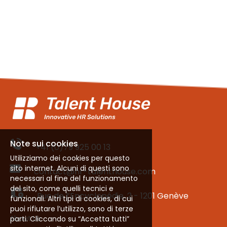
Note sui cookies
+41 (0)79 925 00 13
Utilizziamo dei cookies per questo
sito internet. Alcuni di questi sono
contact@hr-talenthouse.com
necessari al fine del funzionamento
del sito, come quelli tecnici e
Rue de l’Encyclopédie, 2 - 1201 Genève
funzionali. Altri tipi di cookies, di cui
puoi rifiutare l’utilizzo, sono di terze
About Us
parti. Cliccando su “Accetta tutti”