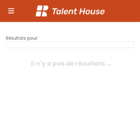
Accueil
Résultats pour:
Emplois
Il n'y a pas de résultats ...
Déposez
votre
Connexion
CV
Langue