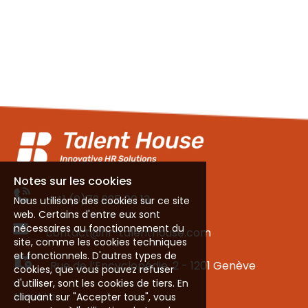
Notes sur les cookies
+41 (0)79 925 00 13
Nous utilisons des cookies sur ce site
web. Certains d'entre eux sont
nécessaires au fonctionnement du
contact@hr-talenthouse.com
site, comme les cookies techniques
et fonctionnels. D'autres types de
Rue de l’Encyclopédie, 2 - 1201 Genève
cookies, que vous pouvez refuser
d'utiliser, sont les cookies de tiers. En
About Us
cliquant sur "Accepter tous", vous