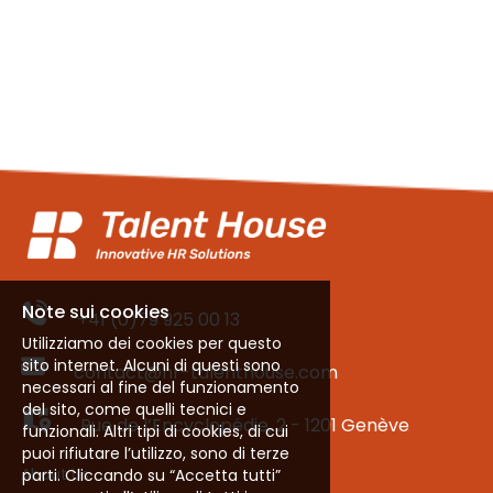
Note sui cookies
+41 (0)79 925 00 13
Utilizziamo dei cookies per questo
sito internet. Alcuni di questi sono
contact@hr-talenthouse.com
necessari al fine del funzionamento
del sito, come quelli tecnici e
Rue de l’Encyclopédie, 2 - 1201 Genève
funzionali. Altri tipi di cookies, di cui
puoi rifiutare l’utilizzo, sono di terze
About Us
parti. Cliccando su “Accetta tutti”