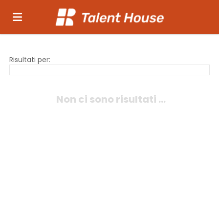
Home
Risultati per:
Offerte
Non ci sono risultati ...
di
Carica
lavoro
il
Login
CV
Lingua